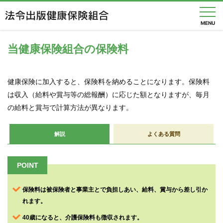
MENU
当健康保険組合の保険料
健
保
健康保険に加入すると、保険料を納めることになります。保険料
の
は収入（給料や賞与等の総報酬）に応じた額となりますが、毎月
し
く
の給料と賞与で計算方法が異なります。
み
解説
よくある質問
健
保
の
POINT
給
付
保険料は被保険者と事業主とで負担しあい、給料、賞与から差し引か
保
れます。
健
事
40歳になると、介護保険料も徴収されます。