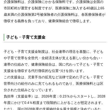
介護保険料は、介護保険にかかる保険料です。介護保険は全国の
市区町村が運営する制度ですが、医療保険に加入する40歳以上65
歳未満の介護保険第2号被保険者の介護保険料は、各医療保険者が
徴収する義務を負っており、健康保険組合で徴収します。
子ども・子育て支援金
子ども・子育て支援金制度は、社会連帯の理念を基盤に、子ども
や子育て世帯を全世代・全経済主体が支える新しい分かち合い・
連帯の仕組みで、健康保険組合は、国に代わって子ども・子育て
支援金を徴収する代行徴収的な位置づけを担います。
この支援金は、児童手当の拡充など法律で定めた子ども・子育て
世帯向けの給付のみに充てられるものであり、医療保険料とは区
分された仕組みとなっています。
負担率（支援金率）は、2026年度：0.23％からスタートし、2028
年度にかけて0.4％程度まで段階的に上がることが想定されます。
ただし、国が2028年度の支援納付金を最大規模と決めているた