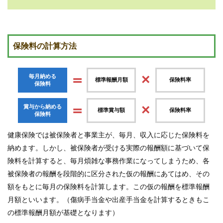
業
各
種
手
保険料の計算方法
続
き
＝
×
毎月納める
標準報酬月額
保険料率
保険料
申
請
書
＝
×
賞与から納める
標準賞与額
保険料率
一
保険料
覧
健康保険では被保険者と事業主が、毎月、収入に応じた保険料を
よ
納めます。しかし、被保険者が受ける実際の報酬額に基づいて保
く
険料を計算すると、毎月煩雑な事務作業になってしまうため、各
あ
被保険者の報酬を段階的に区分された仮の報酬にあてはめ、その
る
質
額をもとに毎月の保険料を計算します。この仮の報酬を標準報酬
問
月額といいます。（傷病手当金や出産手当金を計算するときもこ
の標準報酬月額が基礎となります）
組合案