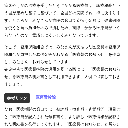
業
病気やけがの治療を受けたときにかかる医療費は、診療報酬とい
う国が定めた基準に基づいて、全国どの病院でも一律に決まりま
各
す。ところが、みなさんが病院の窓口で支払う金額は、健康保険
種
手
を使うと自己負担分のみで済むため、実際にかかる医療費がいく
続
らだったのか、意識しにくいしくみとなっています。
き
そこで、健康保険組合では、みなさんが支払った医療費や健康保
申
険組合が負担した給付金等がわかる「医療費のお知らせ」を作成
請
書
し、みなさんにお知らせしています。
一
確定申告で医療費控除の適用を受ける際には、「医療費のお知ら
覧
せ」を医療費の明細書として利用できます。大切に保管しておき
ましょう。
よ
く
あ
医療費控除
参考リンク
る
質
なお、医療機関の窓口では、初診料・検査料・処置料等、項目ご
問
とに医療費が記入された領収書や、より詳しい医療情報が記載さ
れた明細書を発行してくれます。「医療費のお知らせ」と照らし
組合案