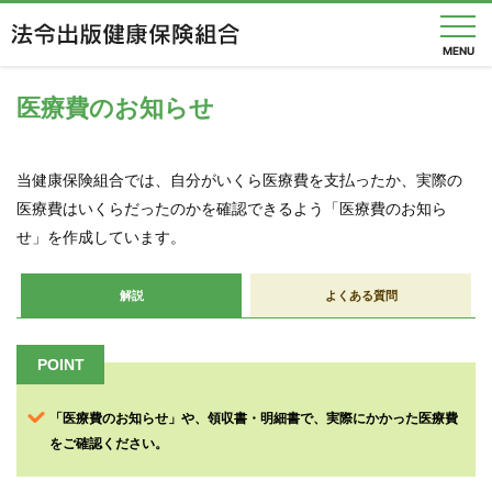
MENU
医療費のお知らせ
健
保
当健康保険組合では、自分がいくら医療費を支払ったか、実際の
の
医療費はいくらだったのかを確認できるよう「医療費のお知ら
し
く
せ」を作成しています。
み
解説
よくある質問
健
保
の
POINT
給
付
「医療費のお知らせ」や、領収書・明細書で、実際にかかった医療費
保
をご確認ください。
健
事